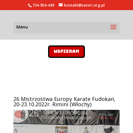
724-954-449
kontakt@satori.org.pl
WSPIERAM
26 Mistrzostwa Europy Karate Fudokan,
20-23.10.2022r. Rimini (Włochy)