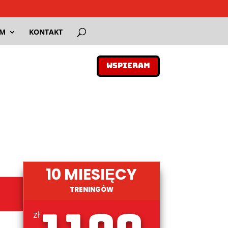
AM
KONTAKT
WSPIERAM
10 MIESIĘCY
TRENINGÓW
zł