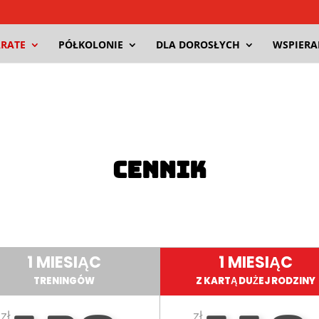
RATE
PÓŁKOLONIE
DLA DOROSŁYCH
WSPIER
CENNIK
1 MIESIĄC
1 MIESIĄC
TRENINGÓW
Z KARTĄ DUŻEJ RODZINY
zł
zł