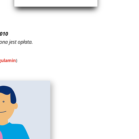
0010
ona jest opłata.
egulamin
)