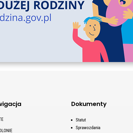
igacja
Dokumenty
TE
Statut
Sprawozdania
OLONIE