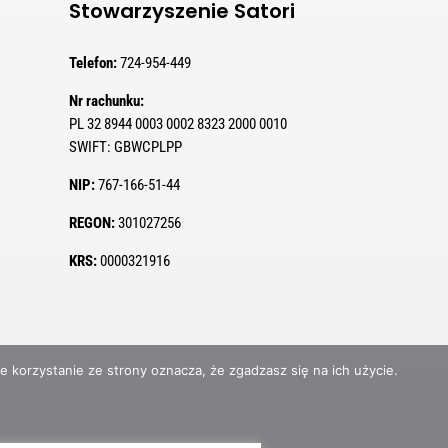
Stowarzyszenie Satori
Telefon:
724-954-449
Nr rachunku:
PL 32 8944 0003 0002 8323 2000 0010
SWIFT:
GBWCPLPP
NIP:
767-166-51-44
REGON:
301027256
KRS:
0000321916
ze korzystanie ze strony oznacza, że zgadzasz się na ich użycie.