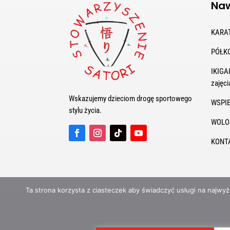
Naw
KARA
PÓŁK
IKIGAI
zajęci
Wskazujemy dzieciom drogę sportowego
WSPI
stylu życia.
WOLO
KONT
Ta strona korzysta z ciasteczek aby świadczyć usługi na najwyżs