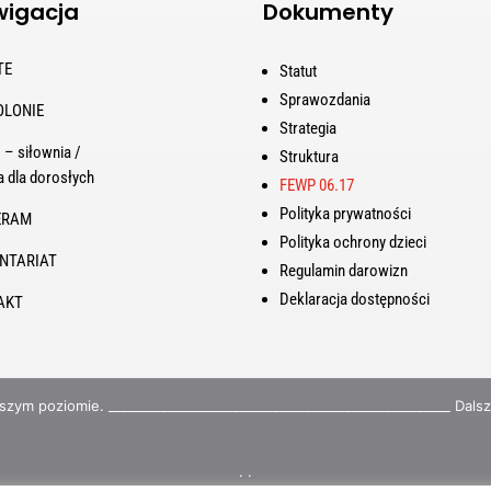
igacja
Dokumenty
TE
Statut
Sprawozdania
OLONIE
Strategia
 – siłownia /
Struktura
a dla dorosłych
FEWP 06.17
Polityka prywatności
ERAM
Polityka ochrony dzieci
NTARIAT
Regulamin darowizn
Deklaracja dostępności
AKT
zym poziomie. ____________________________________________________ Dals
. .