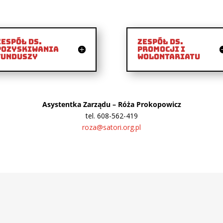
Zespół ds.
Zespół ds.
Pozyskiwania
Promocji i
Funduszy
Wolontariatu
Asystentka Zarządu – Róża Prokopowicz
tel. 608-562-419
roza@satori.org.pl