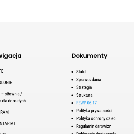
igacja
Dokumenty
TE
Statut
Sprawozdania
OLONIE
Strategia
 – siłownia /
Struktura
a dla dorosłych
FEWP 06.17
Polityka prywatności
ERAM
Polityka ochrony dzieci
NTARIAT
Regulamin darowizn