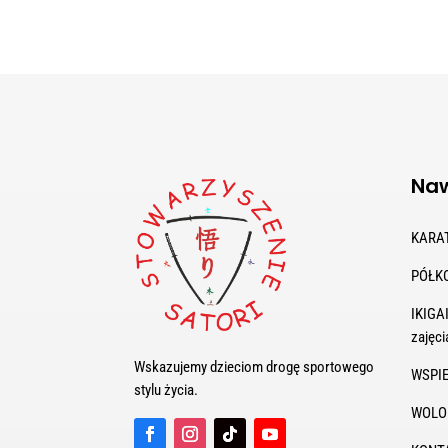
Naw
KARA
PÓŁK
IKIGAI
zajęci
Wskazujemy dzieciom drogę sportowego
WSPI
stylu życia.
WOLO