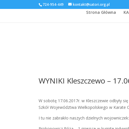
724-954-449
kontakt@satori.org.pl
Strona Główna
KA
WYNIKI Kleszczewo – 17.
W sobotę 17.06.2017r. w Kleszczewie odbyły się
Szkół Województwa Wielkopolskiego w Karate Ol
I tu nie zabrakło naszych dzielnych wojowniczek
Prokopowicz Róża – 1 miejsce w kumite indywi