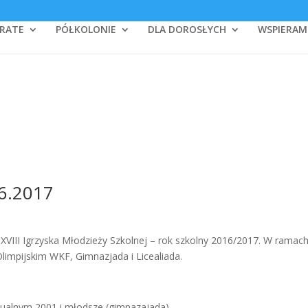
RATE
PÓŁKOLONIE
DLA DOROSŁYCH
WSPIERAM
06.2017
 XVIII Igrzyska Młodzieży Szkolnej – rok szkolny 2016/2017. W ramac
impijskim WKF, Gimnazjada i Licealiada.
:
dualnym 2001 i młodsze (gimnazajada)