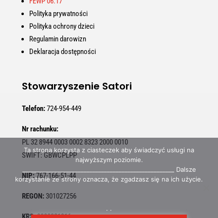
FEWP 06.17
Polityka prywatności
Polityka ochrony dzieci
Regulamin darowizn
Deklaracja dostępności
Stowarzyszenie Satori
Telefon:
724-954-449
Nr rachunku:
PL 32 8944 0003 0002 8323 2000 0010
Ta strona korzysta z ciasteczek aby świadczyć usługi na
SWIFT:
GBWCPLPP
najwyższym poziomie.
____________________________________________________ Dalsze
NIP:
767-166-51-44
korzystanie ze strony oznacza, że zgadzasz się na ich użycie.
REGON:
301027256
. .
KRS:
0000321916