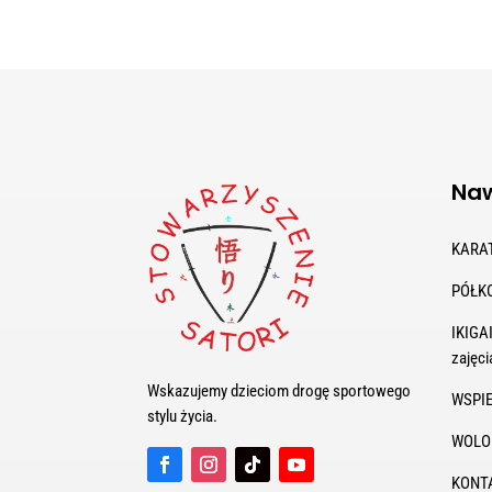
Naw
KARA
PÓŁK
IKIGAI
zajęci
Wskazujemy dzieciom drogę sportowego
WSPI
stylu życia.
WOLO
KONT