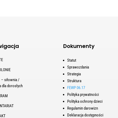
igacja
Dokumenty
TE
Statut
Sprawozdania
OLONIE
Strategia
 – siłownia /
Struktura
a dla dorosłych
FEWP 06.17
Polityka prywatności
ERAM
Polityka ochrony dzieci
NTARIAT
Regulamin darowizn
Deklaracja dostępności
AKT